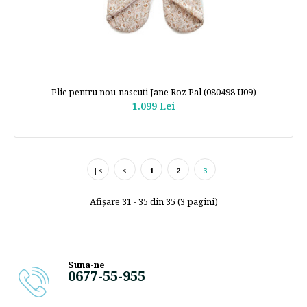
Plic pentru nou-nascuti Jane Roz Pal (080498 U09)
1.099 Lei
|<
<
1
2
3
Afişare 31 - 35 din 35 (3 pagini)
Suna-ne
0677-55-955