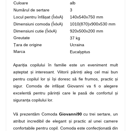
Culoare
alb
Numărul de sertare
3
Locul pentru înfășat (ÎxlxA)
140х540х750 mm
Dimensiuni comoda (ÎxlxA)
1010(870)х900х530 mm
Dimensiuni cutie (ÎxlxA)
920х500х200 mm
Greutate
37 kg
Țara de origine
Ucraina
Marca
Eucalyptus
Apariția copilului în familie este un eveniment mult
așteptat și interesant. Viitorii părinți aleg cel mai bun
pentru copilul lor și își doresc să fie frumos, practic și
sigur. Comoda de infășat Giovanni va fi o alegere
excelentă pentru părinții care le pasă de confortul și
siguranța copilului lor.
Vă prezentăm Comoda
Giovanni90
cu trei sertare, un
atribut incredibil de elegant și practic al unei camere
confortabile pentru copil. Comoda este confecționată din