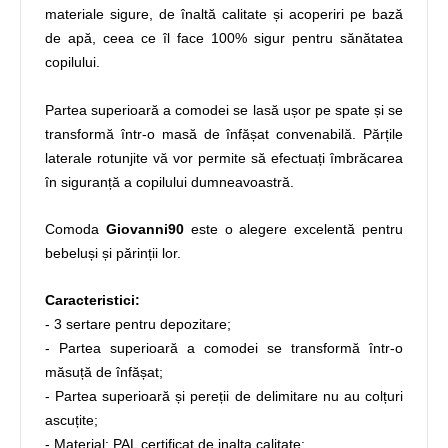
materiale sigure, de înaltă calitate și acoperiri pe bază
de apă, ceea ce îl face 100% sigur pentru sănătatea
copilului.
Partea superioară a comodei se lasă ușor pe spate și se
transformă într-o masă de înfășat convenabilă. Părțile
laterale rotunjite vă vor permite să efectuați îmbrăcarea
în siguranță a copilului dumneavoastră.
Comoda
Giovanni90
este o alegere excelentă pentru
bebeluși și părinții lor.
Caracteristici:
- 3 sertare pentru depozitare;
- Partea superioară a comodei se transformă într-o
măsuță de înfășat;
- Partea superioară și pereții de delimitare nu au colțuri
ascuțite;
- Material: PAL certificat de inalta calitate;