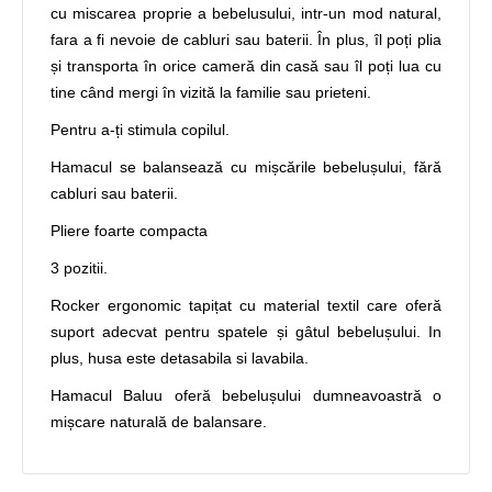
cu miscarea proprie a bebelusului, intr-un mod natural,
fara a fi nevoie de cabluri sau baterii. În plus, îl poți plia
și transporta în orice cameră din casă sau îl poți lua cu
tine când mergi în vizită la familie sau prieteni.
Pentru a-ți stimula copilul.
Hamacul se balansează cu mișcările bebelușului, fără
cabluri sau baterii.
Pliere foarte compacta
3 pozitii.
Rocker ergonomic tapițat cu material textil care oferă
suport adecvat pentru spatele și gâtul bebelușului. In
plus, husa este detasabila si lavabila.
Hamacul Baluu oferă bebelușului dumneavoastră o
mișcare naturală de balansare.