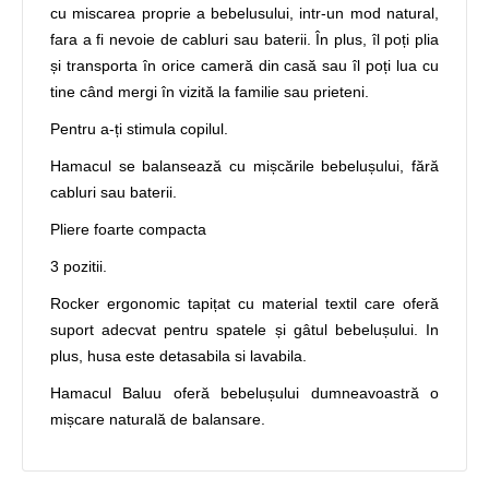
cu miscarea proprie a bebelusului, intr-un mod natural,
fara a fi nevoie de cabluri sau baterii. În plus, îl poți plia
și transporta în orice cameră din casă sau îl poți lua cu
tine când mergi în vizită la familie sau prieteni.
Pentru a-ți stimula copilul.
Hamacul se balansează cu mișcările bebelușului, fără
cabluri sau baterii.
Pliere foarte compacta
3 pozitii.
Rocker ergonomic tapițat cu material textil care oferă
suport adecvat pentru spatele și gâtul bebelușului. In
plus, husa este detasabila si lavabila.
Hamacul Baluu oferă bebelușului dumneavoastră o
mișcare naturală de balansare.