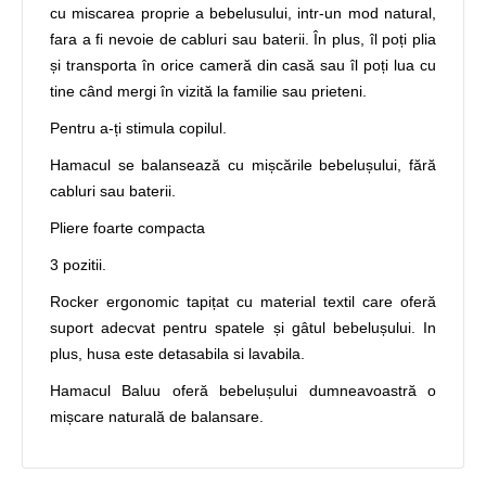
cu miscarea proprie a bebelusului, intr-un mod natural,
fara a fi nevoie de cabluri sau baterii. În plus, îl poți plia
și transporta în orice cameră din casă sau îl poți lua cu
tine când mergi în vizită la familie sau prieteni.
Pentru a-ți stimula copilul.
Hamacul se balansează cu mișcările bebelușului, fără
cabluri sau baterii.
Pliere foarte compacta
3 pozitii.
Rocker ergonomic tapițat cu material textil care oferă
suport adecvat pentru spatele și gâtul bebelușului. In
plus, husa este detasabila si lavabila.
Hamacul Baluu oferă bebelușului dumneavoastră o
mișcare naturală de balansare.