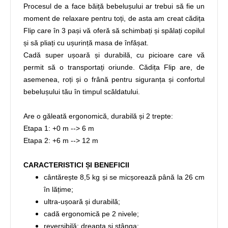
Procesul de a face băiță bebelușului ar trebui să fie un
moment de relaxare pentru toți, de asta am creat cădița
Flip care în 3 pași vă oferă să schimbați și spălați copilul
și să pliați cu ușurință masa de înfășat.
Cadă super ușoară și durabilă, cu picioare care vă
permit să o transportați oriunde. Cădița Flip are, de
asemenea, roți și o frână pentru siguranța și confortul
bebelușului tău în timpul scăldatului.
Are o găleată ergonomică, durabilă și 2 trepte:
Etapa 1: +0 m --> 6 m
Etapa 2: +6 m --> 12 m
CARACTERISTICI ȘI BENEFICII
cântărește 8,5 kg și se micșorează până la 26 cm
în lățime;
ultra-ușoară și durabilă;
cadă ergonomică pe 2 nivele;
reversibilă: dreapta și stânga;