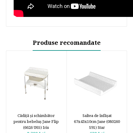
Produse recomandate
Cădiță și schimbător
Saltea de înfășat
pentru bebeluș Jane Flip
67x43x10cm Jane (080260
(6626 U65) Iris
S91) Star