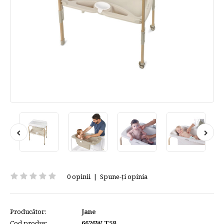
0 opinii
|
Spune-ţi opinia
Producător:
Jane
Cod produs:
6626W T58