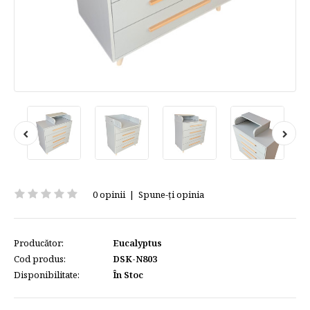
0 opinii
|
Spune-ţi opinia
Producător:
Eucalyptus
Cod produs:
DSK-N803
Disponibilitate:
În Stoc