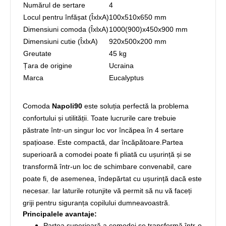
Numărul de sertare
4
Locul pentru înfășat (ÎxlxA)
100х510х650 mm
Dimensiuni comoda (ÎxlxA)
1000(900)х450х900 mm
Dimensiuni cutie (ÎxlxA)
920х500х200 mm
Greutate
45 kg
Țara de origine
Ucraina
Marca
Eucalyptus
Comoda
Napoli90
este soluția perfectă la problema
confortului și utilității. Toate lucrurile care trebuie
păstrate într-un singur loc vor încăpea în 4 sertare
spațioase. Este compactă, dar încăpătoare.Partea
superioară a comodei poate fi pliată cu ușurință și se
transformă într-un loc de schimbare convenabil, care
poate fi, de asemenea, îndepărtat cu ușurință dacă este
necesar. Iar laturile rotunjite vă permit să nu vă faceți
griji pentru siguranța copilului dumneavoastră.
Principalele avantaje:
Partea superioară a comodei se transformă într-o