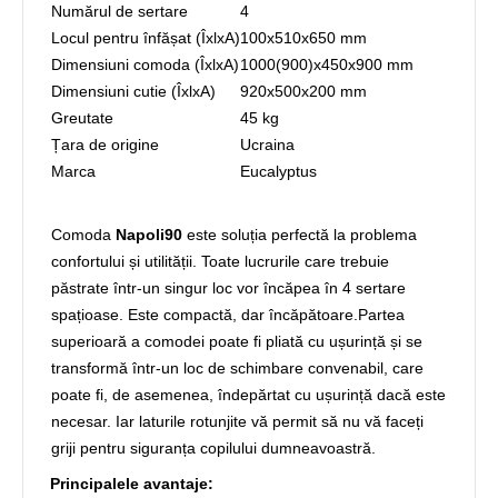
Numărul de sertare
4
Locul pentru înfășat (ÎxlxA)
100х510х650 mm
Dimensiuni comoda (ÎxlxA)
1000(900)х450х900 mm
Dimensiuni cutie (ÎxlxA)
920х500х200 mm
Greutate
45 kg
Țara de origine
Ucraina
Marca
Eucalyptus
Comoda
Napoli90
este soluția perfectă la problema
confortului și utilității. Toate lucrurile care trebuie
păstrate într-un singur loc vor încăpea în 4 sertare
spațioase. Este compactă, dar încăpătoare.Partea
superioară a comodei poate fi pliată cu ușurință și se
transformă într-un loc de schimbare convenabil, care
poate fi, de asemenea, îndepărtat cu ușurință dacă este
necesar. Iar laturile rotunjite vă permit să nu vă faceți
griji pentru siguranța copilului dumneavoastră.
Principalele avantaje: