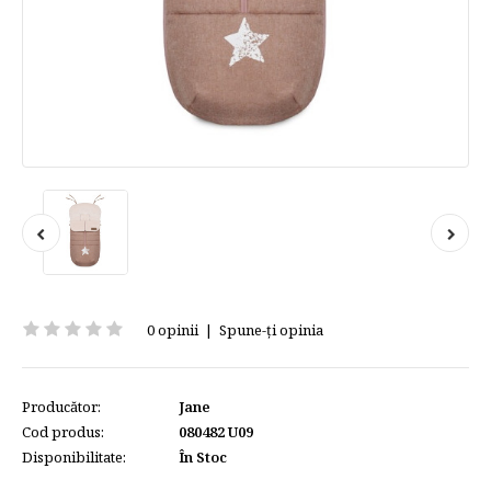
0 opinii
|
Spune-ţi opinia
Producător:
Jane
Cod produs:
080482 U09
Disponibilitate:
În Stoc