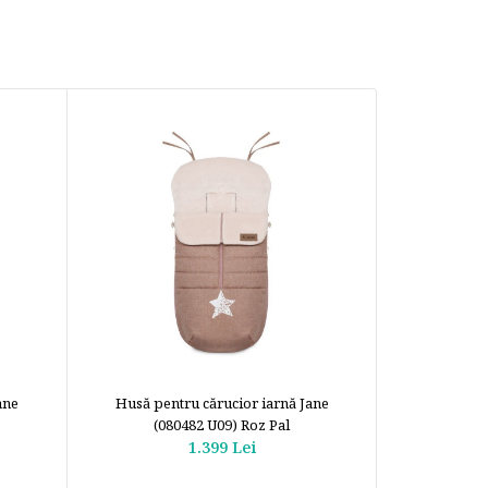
ane
Husă pentru cărucior iarnă Jane
Husă
(080482 U09) Roz Pal
K
1.399 Lei