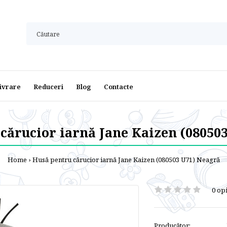
ivrare
Reduceri
Blog
Contacte
cărucior iarnă Jane Kaizen (08050
Home
Husă pentru cărucior iarnă Jane Kaizen (080503 U71) Neagră
0 opi
Producător: