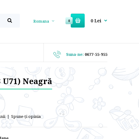
0 Lei
Romana
0
Suna-ne:
0677-55-955
3 U71) Neagră
nii
|
Spune-ţi opinia
Jane