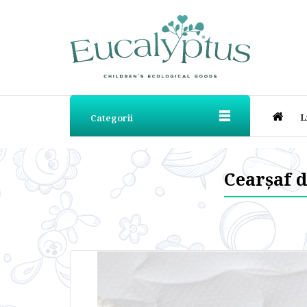
L
Categorii
Cearșaf d