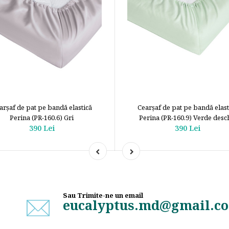
arșaf de pat pe bandă elastică
Cearșaf de pat pe bandă elast
Perina (PR-160.6) Gri
Perina (PR-160.9) Verde desc
390 Lei
390 Lei
Sau Trimite-ne un email
eucalyptus.md@gmail.c