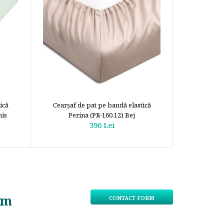
ică
Cearșaf de pat pe bandă elastică
Cearsa
his
Perina (PR-160.12) Bej
E
390 Lei
om
CONTACT FORM