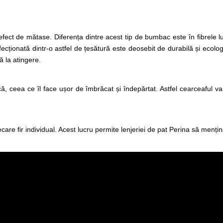
fect de mătase. Diferența dintre acest tip de bumbac este în fibrele lu
fecționată dintr-o astfel de țesătură este deosebit de durabilă și ecol
 la atingere.
, ceea ce îl face ușor de îmbrăcat și îndepărtat. Astfel cearceaful va
are fir individual. Acest lucru permite lenjeriei de pat Perina să menți