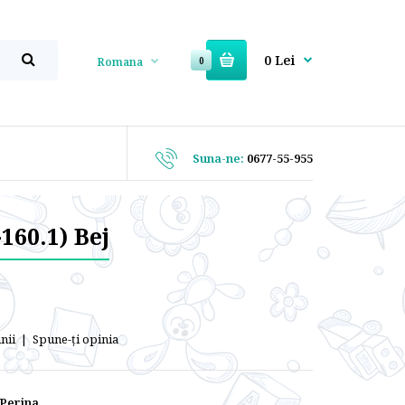
0 Lei
Romana
0
Suna-ne:
0677-55-955
160.1) Bej
nii
|
Spune-ţi opinia
Perina