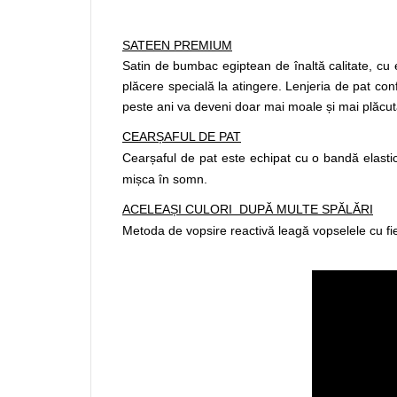
SATEEN PREMIUM
Satin de bumbac egiptean de înaltă calitate, cu e
plăcere specială la atingere. Lenjeria de pat con
peste ani va deveni doar mai moale și mai plăcută
CEARȘAFUL DE PAT
Cearșaful de pat este echipat cu o bandă elastică
mișca în somn.
AC
ELEAȘI CULORI DUPĂ MULTE SPĂLĂRI
Metoda de vopsire reactivă leagă vopselele cu fiec