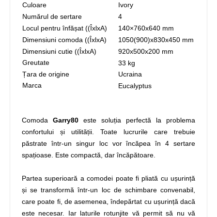
Culoare
Ivory
Numărul de sertare
4
Locul pentru înfășat ((ÎxlxA)
140×760х640 mm
Dimensiuni comoda ((ÎxlxA)
1050(900)х830х450 mm
Dimensiuni cutie ((ÎxlxA)
920х500х200 mm
Greutate
33 kg
Țara de origine
Ucraina
Marca
Eucalyptus
Comoda
Garry80
este soluția perfectă la problema
confortului și utilității. Toate lucrurile care trebuie
păstrate într-un singur loc vor încăpea în 4 sertare
spațioase. Este compactă, dar încăpătoare.
Partea superioară a comodei poate fi pliată cu ușurință
și se transformă într-un loc de schimbare convenabil,
care poate fi, de asemenea, îndepărtat cu ușurință dacă
este necesar. Iar laturile rotunjite vă permit să nu vă