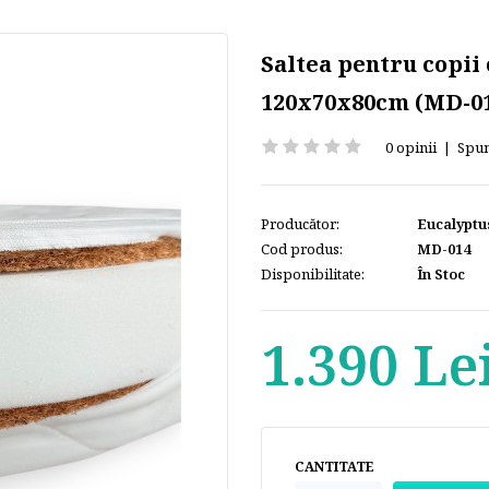
Saltea pentru copii
120х70х80cm (MD-0
0 opinii
|
Spun
Producător:
Eucalyptu
Cod produs:
MD-014
Disponibilitate:
În Stoc
1.390 Le
CANTITATE