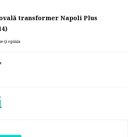
 ovală transformer Napoli Plus
14)
e-ţi opinia
s
i