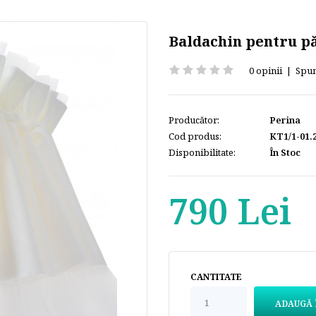
Baldachin pentru pă
0 opinii
|
Spun
Producător:
Perina
Cod produs:
КТ1/1-01.
Disponibilitate:
În Stoc
790 Lei
CANTITATE