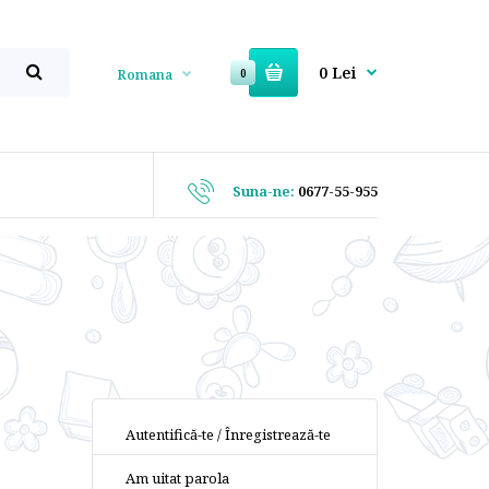
0 Lei
Romana
0
Suna-ne:
0677-55-955
Autentifică-te
/
Înregistrează-te
Am uitat parola