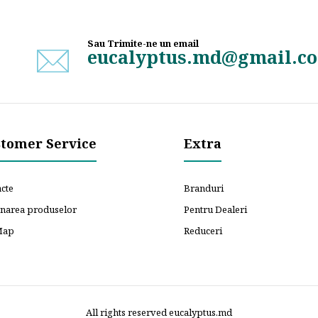
Sau Trimite-ne un email
eucalyptus.md@gmail.c
tomer Service
Extra
cte
Branduri
rnarea produselor
Pentru Dealeri
Map
Reduceri
All rights reserved eucalyptus.md