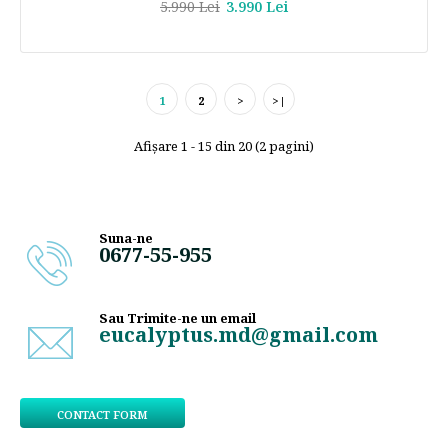
5.990 Lei
3.990 Lei
1
2
>
>|
Afişare 1 - 15 din 20 (2 pagini)
Suna-ne
0677-55-955
Sau Trimite-ne un email
eucalyptus.md@gmail.com
CONTACT FORM