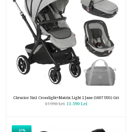
Cărucior 3in1 Crosslight+Matrix Light 2 Jane (5607 U05) Gri
17.990 Lei
11.390 Lei
-37%