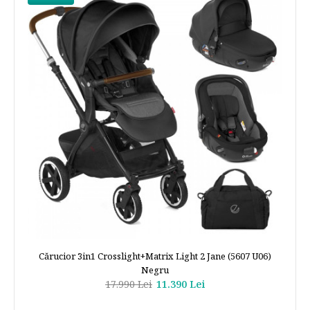
Cărucior 3in1 Crosslight+Matrix Light 2 Jane (5607 U06)
Negru
17.990 Lei
11.390 Lei