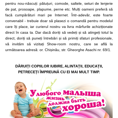
pentru nou-născuți: pătuțuri, comode, saltele, seturi de lenjerie
de pat, prosoape, plapume, perne etc. Mulți oameni preferă să
facă cumpărături mari pe Internet. Într-adevăr, este foarte
convenabil - trebuie doar să plasezi o comandă pentru modelul
care îți place, iar curierul nostru va livra mărfurile achiziționate
direct în casa ta. Dar dacă doriți să vedeți și să atingeți totul la
direct, doriți să puneți întrebări și să primiți sfaturi profesionale,
vă invităm să vizitați Show-room nostru, care se află la
următoarea adresă: or. Chișinău, str. Gheorghe Asachi nr. 69/1.
DĂRUIȚI COPIILOR IUBIRE, ALINTAȚII, EDUCAȚII,
PETRECEȚI ÎMPREUNĂ CU EI MAI MULT TIMP.