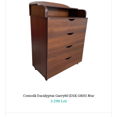
Comodă Eucalyptus Garry80 (DSK-G803) Nuc
3.290 Lei