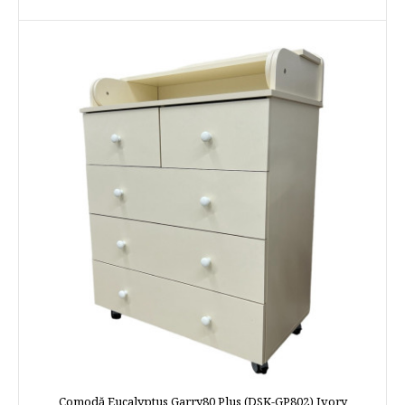
Comodă Eucalyptus Garry80 Plus (DSK-GP802) Ivory