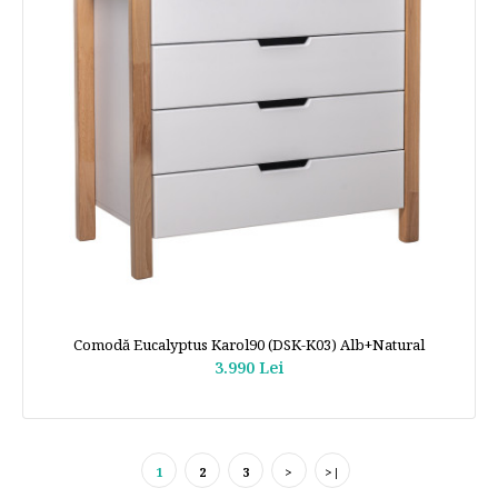
Comodă Eucalyptus Karol90 (DSK-K03) Alb+Natural
3.990 Lei
1
2
3
>
>|