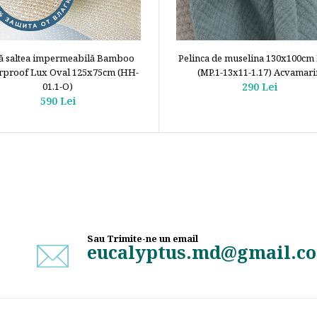
ă saltea impermeabilă Bamboo
Pelinca de muselina 130x100cm 
rproof Lux Oval 125x75cm (HH-
(MP.1-13х11-1.17) Acvamari
01.1-O)
290 Lei
590 Lei
Sau Trimite-ne un email
eucalyptus.md@gmail.c