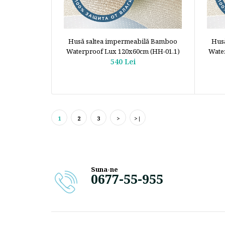
Husă saltea impermeabilă Bamboo
Hus
Waterproof Lux 120x60cm (HH-01.1)
Wate
540 Lei
1
2
3
>
>|
Suna-ne
0677-55-955