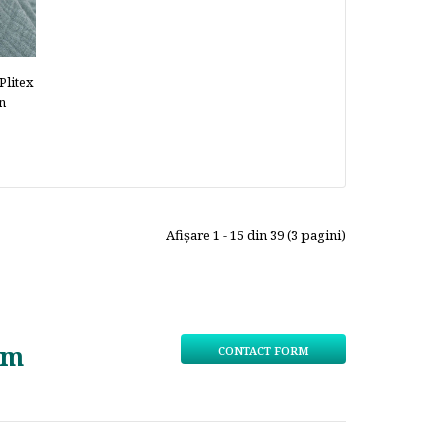
Plitex
n
Afişare 1 - 15 din 39 (3 pagini)
om
CONTACT FORM