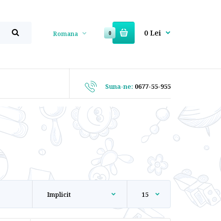
0 Lei
Romana
0
Suna-ne:
0677-55-955