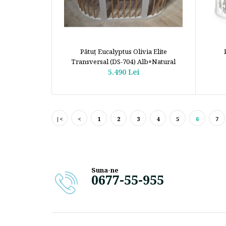
Pătuţ Eucalyptus Olivia Elite
Transversal (DS-704) Alb+Natural
5.490 Lei
|<
<
1
2
3
4
5
6
7
Suna-ne
0677-55-955