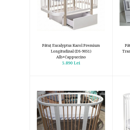
Pătuţ Eucalyptus Karol Premium
Pă
Longitudinal (DS-9051)
Tran
Alb+Cappuccino
5.890 Lei