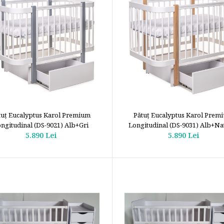
tuţ Eucalyptus Karol Premium
Pătuţ Eucalyptus Karol Prem
ngitudinal (DS-9021) Alb+Gri
Longitudinal (DS-9031) Alb+Na
5.890 Lei
5.890 Lei