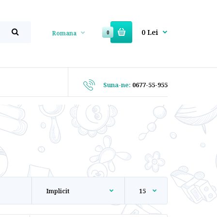
0 Lei
Romana
0
Suna-ne:
0677-55-955