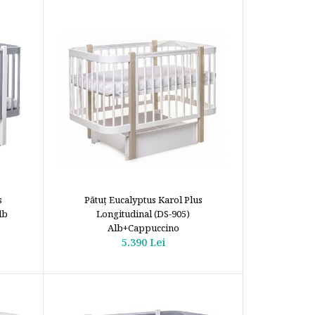
s
Pătuţ Eucalyptus Karol Plus
lb
Longitudinal (DS-905)
Alb+Cappuccino
5.390 Lei