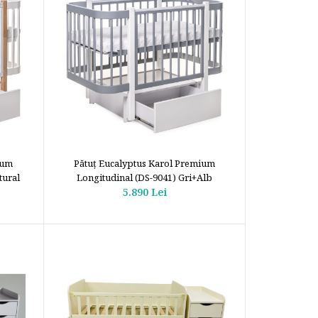
ium
Pătuţ Eucalyptus Karol Premium
tural
Longitudinal (DS-9041) Gri+Alb
5.890 Lei