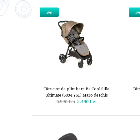
-8%
-8
Cărucior de plimbare Be Cool Silla
Căr
Ultimate (8034 Y61) Maro deschis
5.990 Lei
5.490 Lei