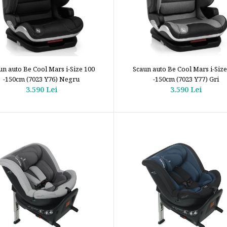
un auto Be Cool Mars i-Size 100
Scaun auto Be Cool Mars i-Size
-150cm (7023 Y76) Negru
-150cm (7023 Y77) Gri
3.590 Lei
3.590 Lei