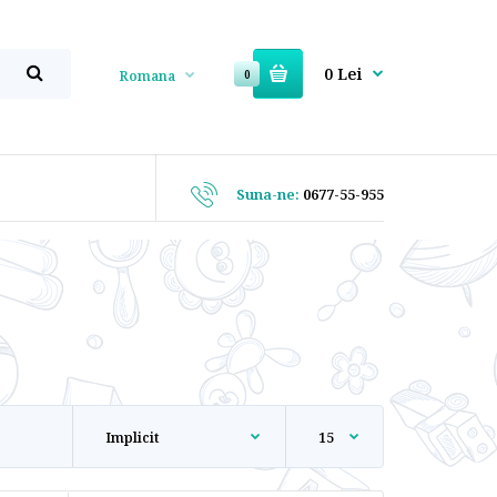
0 Lei
Romana
0
Suna-ne:
0677-55-955