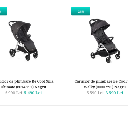
%
-36%
ucior de plimbare Be Cool Silla
Cărucior de plimbare Be Cool S
Ultimate (8034 Y91) Negru
Walky (8080 Y91) Negru
5.990 Lei
5.490 Lei
5.590 Lei
3.590 Lei