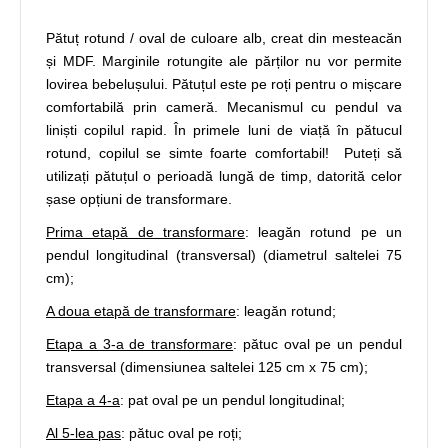
Pătuț rotund / oval de culoare alb, creat din mesteacăn
și MDF. Marginile rotungite ale părților nu vor permite
lovirea bebelușului. Pătuțul este pe roți pentru o mișcare
comfortabilă prin cameră. Mecanismul cu pendul va
liniști copilul rapid. În primele luni de viață în pătucul
rotund, copilul se simte foarte comfortabil! Puteți să
utilizați pătuțul o perioadă lungă de timp, datorită celor
șase opțiuni de transformare.
Prima etapă de transformare
: leagăn rotund pe un
pendul longitudinal (transversal) (diametrul saltelei 75
cm);
A doua etapă de transformare
: leagăn rotund;
Etapa a 3-a de transformare
: pătuc oval pe un pendul
transversal (dimensiunea saltelei 125 cm x 75 cm);
Etapa a 4-a
: pat oval pe un pendul longitudinal;
Al 5-lea pas
: pătuc oval pe roți;