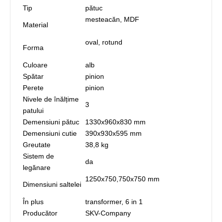
Tip
pătuc
mesteacăn, MDF
Material
oval, rotund
Forma
Culoare
alb
Spătar
pinion
Perete
pinion
Nivele de înălțime
3
patului
Demensiuni pătuc
1330x960x830 mm
Demensiuni cutie
390x930x595 mm
Greutate
38,8 kg
Sistem de
da
legănare
1250x750,750x750 mm
Dimensiuni saltelei
În plus
transformer, 6 in 1
Producător
SKV-Company