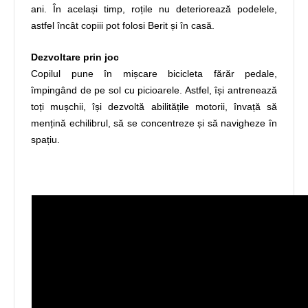
ani. În același timp, roțile nu deteriorează podelele,
astfel încât copiii pot folosi Berit și în casă.
Dezvoltare prin joc
Copilul pune în mișcare bicicleta fărăr pedale,
împingând de pe sol cu ​​picioarele. Astfel, își antrenează
toți mușchii, își dezvoltă abilitățile motorii, învață să
mențină echilibrul, să se concentreze și să navigheze în
spațiu.