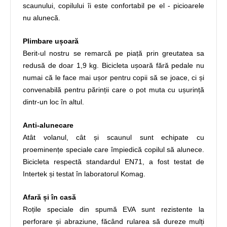
scaunului, copilului îi este confortabil pe el - picioarele
nu alunecă.
Plimbare ușoară
Berit-ul nostru se remarcă pe piață prin greutatea sa
redusă de doar 1,9 kg. Bicicleta ușoară fără pedale nu
numai că le face mai ușor pentru copii să se joace, ci și
convenabilă pentru părinții care o pot muta cu ușurință
dintr-un loc în altul.
Anti-alunecare
Atât volanul, cât și scaunul sunt echipate cu
proeminențe speciale care împiedică copilul să alunece.
Bicicleta respectă standardul EN71, a fost testat de
Intertek și testat în laboratorul Komag.
Afară și în casă
Roțile speciale din spumă EVA sunt rezistente la
perforare și abraziune, făcând rularea să dureze mulți