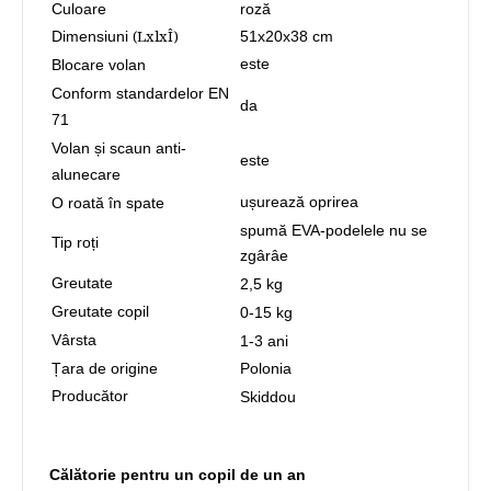
Culoare
roză
(LхlхÎ)
Dimensiuni
51х20х38 cm
este
Blocare volan
Conform standardelor EN
da
71
Volan și scaun anti-
este
alunecare
ușurează oprirea
O roată în spate
spumă EVA-podelele nu se
Tip roți
zgârâe
Greutate
2,5 kg
Greutate copil
0-15 kg
Vârsta
1-3 ani
Țara de origine
Polonia
Producător
Skiddou
Călătorie pentru un copil de un an