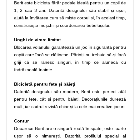
Berit este bicicleta fărăr pedale ideală pentru un copil de
1, 2 sau 3 ani. Datorită designului său stabil și ușor,
ajută la învățarea cum să miște corpul și, în același timp,
construiește mușchii și coordonarea bebelușului.
Unghi de virare limitat
Blocarea volanului garantează un joc în siguranță pentru
copiii care încă se clătinesc. Părinții nu trebuie să-și facă
griji că se rănesc singuri, în timp ce alunecă cu
îndrăzneală înainte.
Bicicletă pentru fete și băieți
Datorită designului său modern, Berit este perfect atât
pentru fete, cât și pentru băieți. Decorațiunile durează
mult, iar cadrul rezistă chiar și la cele mai creative jocuri.
Contur
Deoarece Berit are o singură roată în spate, este foarte
ușor să o nimerești. Datorită profilului special al