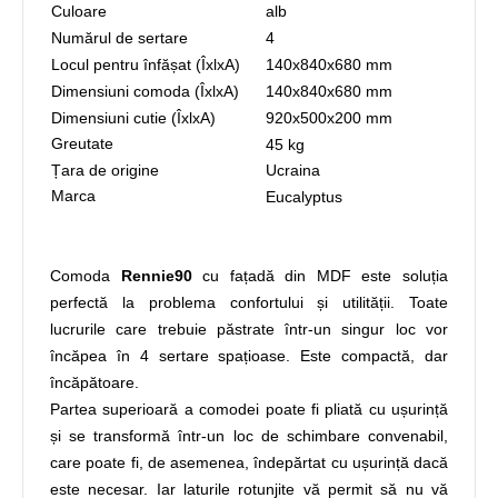
Culoare
alb
Numărul de sertare
4
Locul pentru înfășat (ÎxlxA)
140x840x680
mm
Dimensiuni comoda (ÎxlxA)
140x840x680
mm
Dimensiuni cutie (ÎxlxA)
920х500х200
mm
Greutate
45 kg
Țara de origine
Ucraina
Marca
Eucalyptus
Comoda
Rennie90
cu fațadă din MDF este soluția
perfectă la problema confortului și utilității. Toate
lucrurile care trebuie păstrate într-un singur loc vor
încăpea în 4 sertare spațioase. Este compactă, dar
încăpătoare.
Partea superioară a comodei poate fi pliată cu ușurință
și se transformă într-un loc de schimbare convenabil,
care poate fi, de asemenea, îndepărtat cu ușurință dacă
este necesar. Iar laturile rotunjite vă permit să nu vă