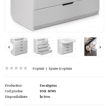
0 opinii
|
Spune-ţi opinia
Producător:
Eucalyptus
Cod produs:
DSK-M901
Disponibilitate:
În Stoc