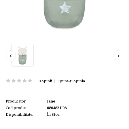
0 opinii
|
Spune-ţi opinia
Producător:
Jane
Cod produs:
080482 U08
Disponibilitate:
În Stoc